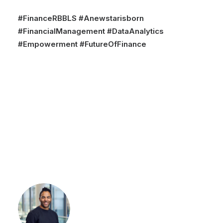
#FinanceRBBLS #Anewstarisborn
#FinancialManagement #DataAnalytics
#Empowerment #FutureOfFinance