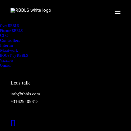
Over RBBLS
Finance RBBLS
CFO
Controllers
Interim
Maatwerk
BOOST by RBBLS
Vacatures
Contact
In
RBBLS
•
13 juli 2023
•
1 Minutes
Let's talk
Lancering van Finance
info@rbbls.com
RBBLS
+31629409813
Sjoerd