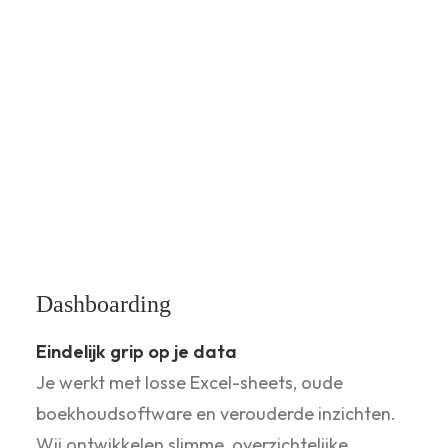
Financierings-memorandum
Sterk verhaal, hogere slagingskans
Je wil groeien en zoekt financiering, maar
weet niet hoe je plan moet presenteren. Wij
maken een professioneel
financieringsmemorandum dat vertrouwen
wekt bij banken en investeerders.
Dashboarding
Eindelijk grip op je data
Je werkt met losse Excel-sheets, oude
boekhoudsoftware en verouderde inzichten.
Wij ontwikkelen slimme, overzichtelijke