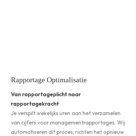
Meer inzicht voor
investeerders
Je staat op het punt te investeren in een
bedrijf, maar mist transparantie. Wij stellen
een helder, onderbouwd
investeringsmemorandum op dat risico’s en
kansen inzichtelijk maakt.
Rapportage Optimalisatie
Van rapportageplicht naar
rapportagekracht
Je verspilt wekelijks uren aan het verzamelen
van cijfers voor managementrapportages. Wij
automatiseren dit proces, richten het opnieuw