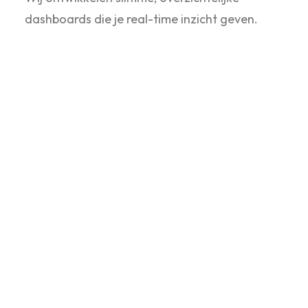
dashboards die je real-time inzicht geven.
RBBLS
BOX
Je hele bedrijf in één financieel ecosysteem
Je hebt meerdere tools, systemen en
databronnen – maar geen centrale plek. Wij
Koppelen alles aan elkaar: van je CRM tot je
boekhouding. Zo werk je efficiënter en beslis
je sneller.
Investerings-memorandum