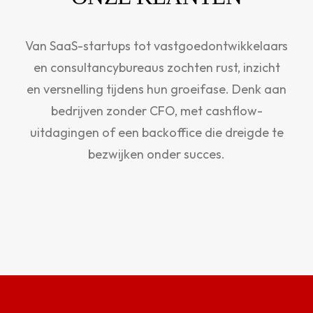
Van SaaS-startups tot vastgoedontwikkelaars
en consultancybureaus zochten rust, inzicht
Sjoerd Verbeek
en versnelling tijdens hun groeifase. Denk aan
bedrijven zonder CFO, met cashflow-
Owner & CFO
uitdagingen of een backoffice die dreigde te
bezwijken onder succes.