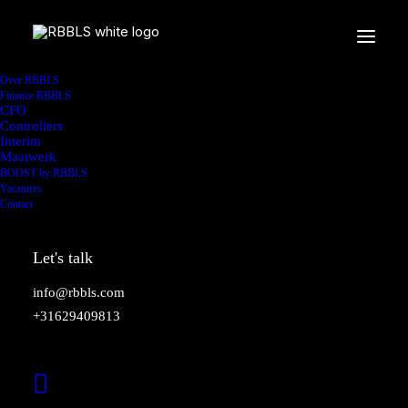
de Echte ondernemer
Over RBBLS
Finance RBBLS
CFO
Controllers
Interim
Maatwerk
BOOST by RBBLS
Vacatures
Contact
Branches waarin wij opereren
Let's talk
info@rbbls.com
+31629409813
IT
RBBLS heeft al > 10 jaar ervaring in de IT
branche.
Onder IT valt het ontwikkelen en beheren