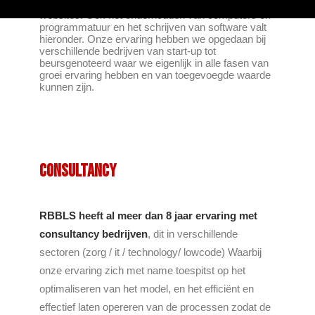
van systemen, netwerken, databases, games en
websites. Ook het onderhouden van computers en
programmatuur en het schrijven van software valt
hieronder. Onze ervaring hebben we opgedaan bij
verschillende bedrijven van start-up tot
beursgenoteerd waar we eigenlijk in alle fasen van
groei ervaring hebben en van toegevoegde waarde
kunnen zijn.
Consultancy
RBBLS heeft al meer dan 8 jaar ervaring met
consultancy bedrijven
, dit in verschillende
sectoren (zorg / it / technology/ lowcode) Waarbij
onze ervaring zich met name toespitst op het
optimaliseren van het model, en het efficiënt en
effectief laten opereren van de processen zodat de